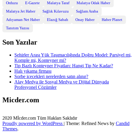
Orduzu
E-Gazete
Malatya Taraf
Malatya Odak Haber
Malatya Jet Haber
Sağlık Kılavuzu
Sağlam Araba
Adıyaman Net Haber
Elazığ Sabah
Onay Haber
Haber Planet
Tanıtım Yazısı
Son Yazılar
Şehirler Arası Yük Taşımacılığında Doğru Model: Parsiyel mi,
Komple mi, Konteyner mi?
Tip Bazlı Konteyner Fiyatları: Hangi Tip Ne Kadar?
Halı yıkama firması
Sorbe içecekleri nerelerden satın alınır?
Alay Medya ile Sosyal Medya ve Dijital Dünyada
Profesyonel Çözümler
Micder.com
2020 Mİcder.com Tüm Hakları Saklıdır
Proudly powered by WordPress
|
Theme: Refined News by
Candid
Themes
.