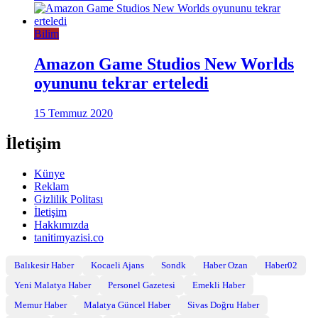
Bilim
Amazon Game Studios New Worlds
oyununu tekrar erteledi
15 Temmuz 2020
İletişim
Künye
Reklam
Gizlilik Politası
İletişim
Hakkımızda
tanitimyazisi.co
Balıkesir Haber
Kocaeli Ajans
Sondk
Haber Ozan
Haber02
Yeni Malatya Haber
Personel Gazetesi
Emekli Haber
Memur Haber
Malatya Güncel Haber
Sivas Doğru Haber