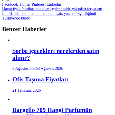
Facebook
Twitter
Pinterest
Linkedin
Yazı
Havai fişek fabrikasında ölen işçiler anıldı, yakınları feryat etti
İran’da idam edilme ihtimali olan şair, yazma özgürlüğünü
gezinmesi
Türkiye’de buldu
Benzer Haberler
Sorbe içecekleri nerelerden satın
alınır?
3 Ağustos 2026
3 Ağustos 2026
Ofis Taşıma Fiyatları
21 Temmuz 2026
Bargello 709 Hangi Parfümün