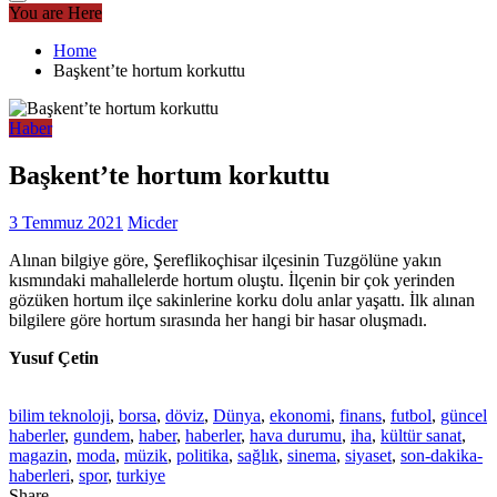
You are Here
Home
Başkent’te hortum korkuttu
Haber
Başkent’te hortum korkuttu
3 Temmuz 2021
Micder
Alınan bilgiye göre, Şereflikoçhisar ilçesinin Tuzgölüne yakın
kısmındaki mahallelerde hortum oluştu. İlçenin bir çok yerinden
gözüken hortum ilçe sakinlerine korku dolu anlar yaşattı. İlk alınan
bilgilere göre hortum sırasında her hangi bir hasar oluşmadı.
Yusuf Çetin
bilim teknoloji
,
borsa
,
döviz
,
Dünya
,
ekonomi
,
finans
,
futbol
,
güncel
haberler
,
gundem
,
haber
,
haberler
,
hava durumu
,
iha
,
kültür sanat
,
magazin
,
moda
,
müzik
,
politika
,
sağlık
,
sinema
,
siyaset
,
son-dakika-
haberleri
,
spor
,
turkiye
Share