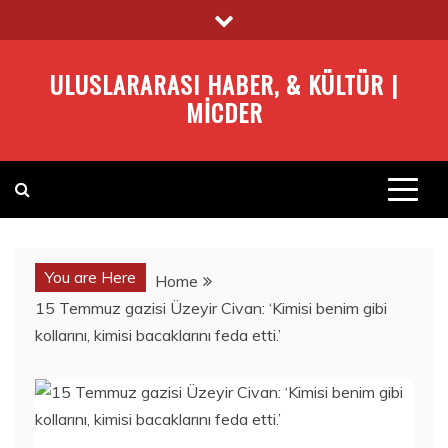
Skip
to
content
ULUSLARARASI HABER, & KÜLTÜR |
MICDER
You are Here
Home
15 Temmuz gazisi Üzeyir Civan: ‘Kimisi benim gibi
kollarını, kimisi bacaklarını feda etti.’