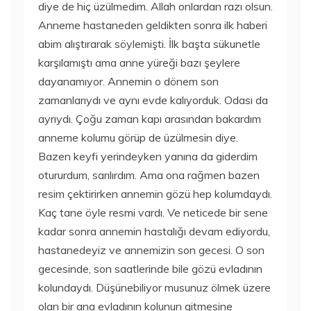
diye de hiç üzülmedim. Allah onlardan razı olsun.
Anneme hastaneden geldikten sonra ilk haberi
abim alıştırarak söylemişti. İlk başta sükunetle
karşılamıştı ama anne yüreği bazı şeylere
dayanamıyor. Annemin o dönem son
zamanlarıydı ve aynı evde kalıyorduk. Odası da
ayrıydı. Çoğu zaman kapı arasından bakardım
anneme kolumu görüp de üzülmesin diye.
Bazen keyfi yerindeyken yanına da giderdim
otururdum, sarılırdım. Ama ona rağmen bazen
resim çektirirken annemin gözü hep kolumdaydı.
Kaç tane öyle resmi vardı. Ve neticede bir sene
kadar sonra annemin hastalığı devam ediyordu,
hastanedeyiz ve annemizin son gecesi. O son
gecesinde, son saatlerinde bile gözü evladının
kolundaydı. Düşünebiliyor musunuz ölmek üzere
olan bir ana evladının kolunun gitmesine