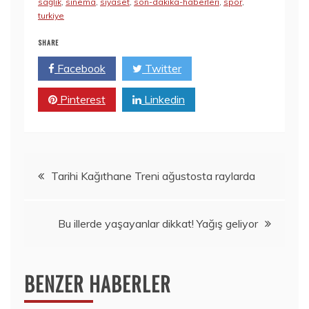
sağlık
,
sinema
,
siyaset
,
son-dakika-haberleri
,
spor
,
turkiye
SHARE
Facebook
Twitter
Pinterest
Linkedin
Yazı
Tarihi Kağıthane Treni ağustosta raylarda
gezinmesi
Bu illerde yaşayanlar dikkat! Yağış geliyor
BENZER HABERLER