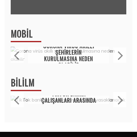
MOBIL
Mobil
KOLEKSIYONERLER
YAŞADI: ONEPLUS ILK 10
ONEPLUS NORD’U HEDIYE
EDECEK!
15 Temmuz 2020
BILILM
Bilim
250 TL ALTI AKILLI
SAATLER
15 Temmuz 2020