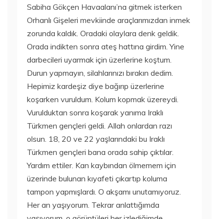
Sabiha Gökçen Havaalanı’na gitmek isterken
Orhanlı Gişeleri mevkiinde araçlarımızdan inmek
zorunda kaldık. Oradaki olaylara denk geldik.
Orada indikten sonra ateş hattına girdim. Yine
darbecileri uyarmak için üzerlerine koştum.
Durun yapmayın, silahlarınızı bırakın dedim.
Hepimiz kardeşiz diye bağırıp üzerlerine
koşarken vuruldum. Kolum kopmak üzereydi.
Vurulduktan sonra koşarak yanıma Iraklı
Türkmen gençleri geldi. Allah onlardan razı
olsun. 18, 20 ve 22 yaşlarındaki bu Iraklı
Türkmen gençleri bana orada sahip çıktılar.
Yardım ettiler. Kan kaybından ölmemem için
üzerinde bulunan kıyafeti çıkartıp koluma
tampon yapmışlardı. O akşamı unutamıyoruz.
Her an yaşıyorum. Tekrar anlattığımda
yaşıyorum, o görüntüleri her izlediğimde