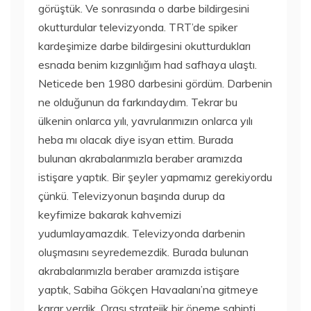
görüştük. Ve sonrasında o darbe bildirgesini
okutturdular televizyonda. TRT’de spiker
kardeşimize darbe bildirgesini okutturdukları
esnada benim kızgınlığım had safhaya ulaştı.
Neticede ben 1980 darbesini gördüm. Darbenin
ne olduğunun da farkındaydım. Tekrar bu
ülkenin onlarca yılı, yavrularımızın onlarca yılı
heba mı olacak diye isyan ettim. Burada
bulunan akrabalarımızla beraber aramızda
istişare yaptık. Bir şeyler yapmamız gerekiyordu
çünkü. Televizyonun başında durup da
keyfimize bakarak kahvemizi
yudumlayamazdık. Televizyonda darbenin
oluşmasını seyredemezdik. Burada bulunan
akrabalarımızla beraber aramızda istişare
yaptık, Sabiha Gökçen Havaalanı’na gitmeye
karar verdik. Orası stratejik bir öneme sahipti.