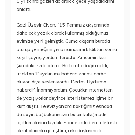
5 yıl sonra gözleri dolarak o gece yaşadıklarını
anlattı.
Gazi Üzeyir Civan, “15 Temmuz akşamında
daha çok yazlık olarak kullanmış olduğumuz
evimize yeni gelmiştik. Cuma akşamı burada
oturup yemeğimi yiyip namazımı kıldıktan sonra
keyif çayı içiyordum terasta. Amcamın kızı
şuradaki evde oturur. Bu tarafa doğru geldi,
uzaktan ‘Duydun mu haberin var mı, darbe
oluyor’ diye sesleniyordu. Dedim ‘Uydurma
haberdir’. İnanmıyordum. Çocuklar internetten
de yazışıyorlar deyince ister istemez içime bir
kurt düştü. Televizyonlara baktığımız esnada
da sayın başbakanımızın bu bir kalkışmadır
açıklamalarını duyduk. Sonrasında ben telefonla
akrabalarımla görüştüm, arkadaşlarımızla