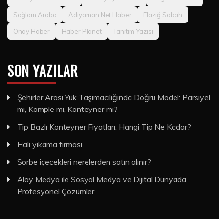
Sağlam Araba
Adıyaman Net Haber
Elazığ Sabah
Onay Haber
Haber Planet
Tanıtım Yazısı
SON YAZILAR
Şehirler Arası Yük Taşımacılığında Doğru Model: Parsiyel
mi, Komple mi, Konteyner mi?
Tip Bazlı Konteyner Fiyatları: Hangi Tip Ne Kadar?
Halı yıkama firması
Sorbe içecekleri nerelerden satın alınır?
Alay Medya ile Sosyal Medya ve Dijital Dünyada
Profesyonel Çözümler