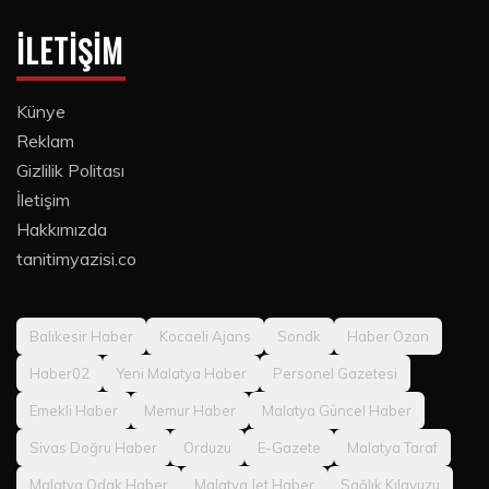
İLETIŞIM
Künye
Reklam
Gizlilik Politası
İletişim
Hakkımızda
tanitimyazisi.co
Balıkesir Haber
Kocaeli Ajans
Sondk
Haber Ozan
Haber02
Yeni Malatya Haber
Personel Gazetesi
Emekli Haber
Memur Haber
Malatya Güncel Haber
Sivas Doğru Haber
Orduzu
E-Gazete
Malatya Taraf
Malatya Odak Haber
Malatya Jet Haber
Sağlık Kılavuzu