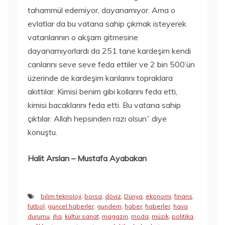
tahammül edemiyor, dayanamıyor. Ama o
evlatlar da bu vatana sahip çıkmak isteyerek
vatanlarının o akşam gitmesine
dayanamıyorlardı da 251 tane kardeşim kendi
canlarını seve seve feda ettiler ve 2 bin 500’ün
üzerinde de kardeşim kanlarını topraklara
akıttılar. Kimisi benim gibi kollarını feda etti,
kimisi bacaklarını feda etti. Bu vatana sahip
çıktılar. Allah hepsinden razı olsun” diye
konuştu.
Halit Arslan – Mustafa Ayabakan
bilim teknoloji
,
borsa
,
döviz
,
Dünya
,
ekonomi
,
finans
,
futbol
,
güncel haberler
,
gundem
,
haber
,
haberler
,
hava
durumu
,
iha
,
kültür sanat
,
magazin
,
moda
,
müzik
,
politika
,